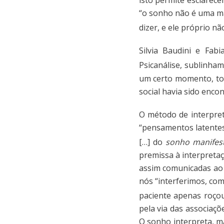
“o sonho não é uma m
dizer, e ele próprio nã
Silvia Baudini e Fab
Psicanálise, sublinha
um certo momento, tor
social havia sido enc
O método de interpret
“pensamentos latente
[…] do
sonho manifes
premissa à interpretaç
assim comunicadas ao 
nós “interferimos, com
paciente apenas roço
pela via das associaçõ
O sonho interpreta, ma