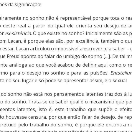
ões da significação!
eiramente no sonho não é representável porque toca o real
 deste real a partir do qual ele orienta seu desejo de 
or
ex-sistência
. O que existe no sonho? Inicialmente são as p
com Lacan, é porque elas são, por excelência, também o que
estar. Lacan articulou o impossível a escrever, e a saber – 
que Freud aponta ao falar do umbigo do sonho […]. De tal m
nte análoga ao que você acabou de definir aqui como o rea
mo para o desejo no sonho e para as pulsões:
Entstellu
stá no seu lugar e só pode se apresentar assim, é o sexual.
 do sonho não está nos pensamentos latentes trazidos à luz
lho do sonho. Trata-se de saber qual é o mecanismo que p
entos latentes, isto é, este trabalho que supõe o efeit
o houvesse censura, por que então falar de desejo, de repr
bretudo pelo trabalho do sonho, é porque ele encontra n