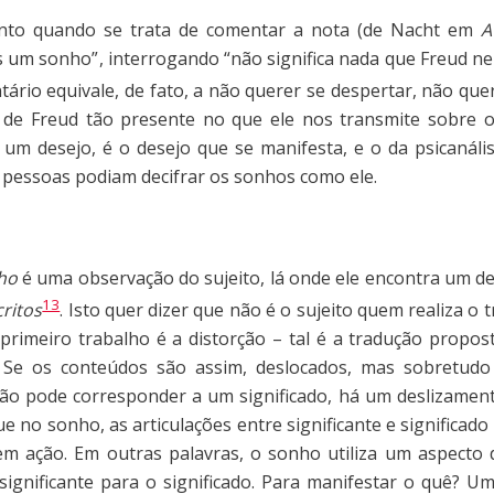
nto quando se trata de comentar a nota (de Nacht em
A 
s um sonho”, interrogando “não significa nada que Freud n
tário equivale, de fato, a não querer se despertar, não que
 de Freud tão presente no que ele nos transmite sobre o
m desejo, é o desejo que se manifesta, e o da psicanális
pessoas podiam decifrar os sonhos como ele.
ho
é uma observação do sujeito, lá onde ele encontra um de
13
critos
. Isto quer dizer que não é o sujeito quem realiza o
primeiro trabalho é a distorção – tal é a tradução propo
Se os conteúdos são assim, deslocados, mas sobretudo 
ão pode corresponder a um significado, há um deslizamen
 no sonho, as articulações entre significante e significado
m ação. Em outras palavras, o sonho utiliza um aspecto 
significante para o significado. Para manifestar o quê? Um