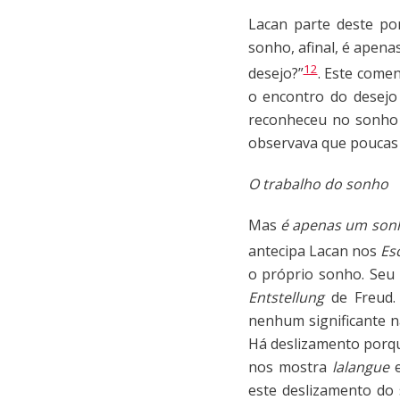
Lacan parte deste po
sonho, afinal, é apena
12
desejo?”
. Este comen
o encontro do desejo
reconheceu no sonho u
observava que poucas 
O trabalho do sonho
Mas
é apenas um son
antecipa Lacan nos
Es
o próprio sonho. Seu 
Entstellung
de Freud. 
nenhum significante n
Há deslizamento porque
nos mostra
lalangue
e
este deslizamento do 