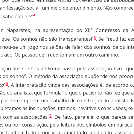
anifestação social, um meio de entendimento. Não compree
4
o sabe o que é”
.
ian Naparstek, na apresentação do XII° Congresso da 
5
m que “Os sonhos não são transparentes!”
. Se Freud faz e
nou-se um jogo nos salões de falar dos sonhos, de os int
ontrado! Os passos de Freud tomam um outro caminho.
ação dos sonhos de Freud passa pela associação livre, qu
s do sonho”. O método da associação supõe “de nos preocu
6
to
”
. A interpretação vinda das associações é, de acordo
ão do analista, que formula “o que o paciente não fez que a
paciente supõem um trabalho de construção do analista. Fr
pletamos as insinuações, tiramos inevitáveis conclusões, ex
7
u com as associações”
. De fato, para ele, o que parece s
es ou por construção, pela leitura dos símbolos em particul
s também tudo o que virá comentá-lo, modulá-lo, associar-s