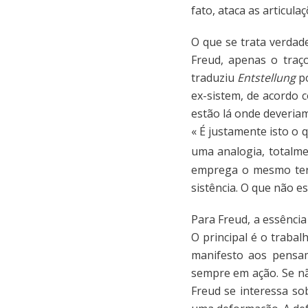
fato, ataca as articulaç
O que se trata verdad
Freud, apenas o traço
traduziu
Entstellung
p
ex-sistem, de acordo 
estão lá onde deveriam 
« É justamente isto o 
uma analogia, totalme
emprega o mesmo ter
sistência. O que não e
Para Freud, a essência
O principal é o traba
manifesto aos pensam
sempre em ação. Se nã
Freud se interessa so