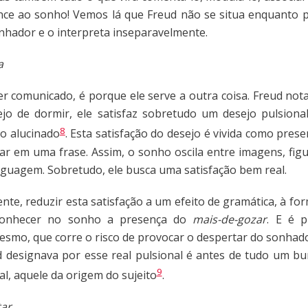
ence ao sonho! Vemos lá que Freud não se situa enquanto p
onhador e o interpreta inseparavelmente.
a
er comunicado, é porque ele serve a outra coisa. Freud not
ejo de dormir, ele satisfaz sobretudo um desejo pulsion
8
jo alucinado
. Esta satisfação do desejo é vivida como prese
ar em uma frase. Assim, o sonho oscila entre imagens, fig
guagem. Sobretudo, ele busca uma satisfação bem real.
nte, reduzir esta satisfação a um efeito de gramática, à for
econhecer no sonho a presença do
mais-de-gozar
. E é p
esmo, que corre o risco de provocar o despertar do sonhad
d designava por esse real pulsional é antes de tudo um b
9
al, aquele da origem do sujeito
.
tar