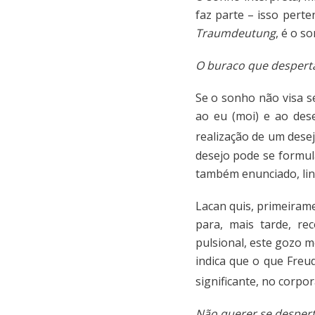
faz parte – isso pert
Traumdeutung
, é o s
O
buraco que despert
Se o sonho não visa s
ao eu (moi) e ao des
realização de um dese
desejo pode se formul
também enunciado, lin
Lacan quis, primeirame
para, mais tarde, r
pulsional, este gozo m
indica que o que Freu
significante, no corpor
Não querer se desper