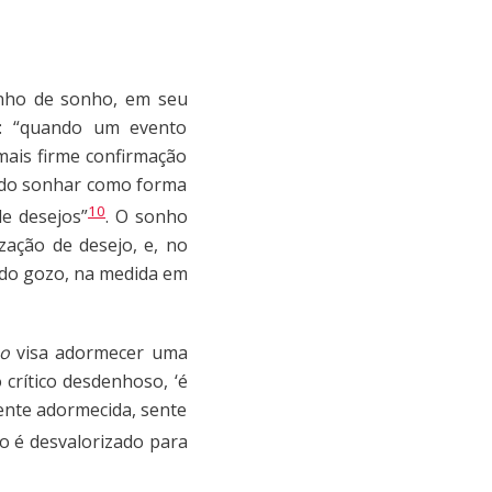
onho de sonho, em seu
e: “quando um evento
mais firme confirmação
e do sonhar como forma
10
e desejos”
. O sonho
zação de desejo, e, no
 do gozo, na medida em
ho
visa adormecer uma
 crítico desdenhoso, ‘é
ente adormecida, sente
 é desvalorizado para