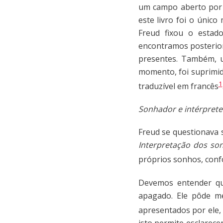
um campo aberto por F
este livro foi o únic
Freud fixou o estad
encontramos posterior
presentes. Também, u
momento, foi suprimid
1
traduzível em francês
Sonhador e intérprete
Freud se questionava 
Interpretação dos so
próprios sonhos, conf
Devemos entender qu
apagado. Ele pôde m
apresentados por ele,
isto permite esclarec