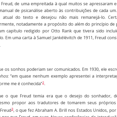
reud, de uma empreitada à qual muitos se apressaram em 
o manual de psicanálise aberto às contribuições de cada 
o atual do texto e desejou não mais remanejá-lo. Cert
mente, notadamente a propósito do além do princípio de 
m capítulo redigido por Otto Rank que tivera sido incl
o. Em uma carta à Samuel Jankélévitch de 1911, Freud cons
.
se os sonhos poderiam ser comunicados. Em 1930, ele esc
nhos
: “em quase nenhum exemplo apresentei a interpret
2
orme me é conhecida”
.
e o que Freud temia era que o desejo do sonhador, do 
esmo propor aos tradutores de tomarem seus próprios
3
 Freud
, o que fez Abraham A. Brill nos Estados Unidos, po
er por que Freud, em suas
Novas conferências de introdução