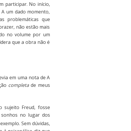
participar. No início,
um. A um dado momento,
as problemáticas que
prazer, não estão mais
uído no volume por um
idera que a obra não é
revia em uma nota de A
ação
completa
de meus
sujeito Freud, fosse
 sonhos no lugar dos
r exemplo. Sem dúvidas,
 à psicanálise,
diz que