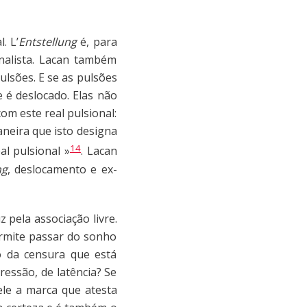
. L’
Entstellung
é, para
analista. Lacan também
ulsões. E se as pulsões
 é deslocado. Elas não
com este real pulsional:
aneira que isto designa
14
l pulsional »
. Lacan
ng
, deslocamento e ex-
 pela associação livre.
ermite passar do sonho
o da censura que está
essão, de latência? Se
ele a marca que atesta