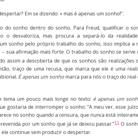
despertar? Em se dizendo: « mas é apenas um sonho!”.
tão do sonho dentro do sonho. Para Freud, qualificar o s
ão o desvaloriza, mas procura a separá-lo da realidad
 num sonho pelo próprio trabalho do sonho, isso implica a 
o – sua afirmação mais forte. O trabalho do sonho se serv
do assim a descoberta de que os sonhos são realizações d
tão, traço de uma recusa, que marca que ele é uma reali
lsional.
É apenas um sonho
marca para nós o traço do real
e tema um pouco mais longe no texto:
é apenas um son
ue gostaria de interromper o sonho: “A meu ver, esse juízo
rece no sonho quando a censura, que nunca está inteiram
11
revenida por um sonho que já se deixou passar.”
O sonho
 ele continue sem produzir o despertar.