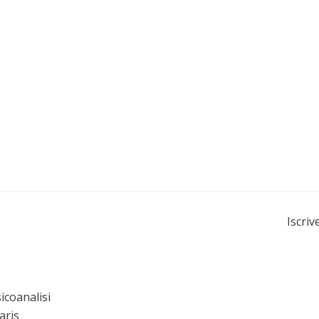
Iscriv
icoanalisi
aris