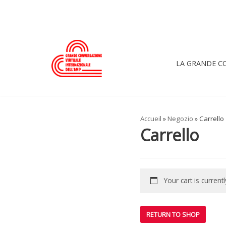
Skip
to
content
LA GRANDE C
Accueil
»
Negozio
»
Carrello
Carrello
Your cart is current
RETURN TO SHOP