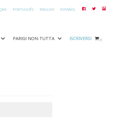
ÇAIS
PORTUGUÊS
ENGLISH
ESPAÑOL
FACEBOOK
TWITTER
INSTAGRAM
PARIGI NON-TUTTA
ISCRIVERSI
0