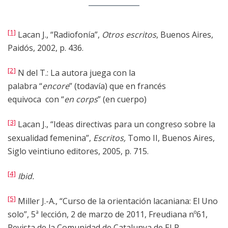
[1]
Lacan J., “Radiofonía”,
Otros escritos
, Buenos Aires,
Paidós, 2002, p. 436.
[2]
N del T.: La autora juega con la
palabra “
encore
” (todavía) que en francés
equivoca con “
en corps
” (en cuerpo)
[3]
Lacan J., “Ideas directivas para un congreso sobre la
sexualidad femenina”,
Escritos,
Tomo II, Buenos Aires,
Siglo veintiuno editores, 2005, p. 715.
[4]
Ibid.
[5]
Miller J.-A., “Curso de la orientación lacaniana: El Uno
solo”, 5ª lección, 2 de marzo de 2011, Freudiana nº61,
Revista de la Comunidad de Catalunya de ELP,