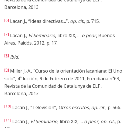
Barcelona, 2013
[6]
Lacan J., “Ideas directivas…”,
op. cit
., p. 715.
[7]
Lacan J.,
El Seminario
, libro XIX, …
o peor
, Buenos
Aires, Paidós, 2012, p. 17.
[8]
Ibid.
[9]
Miller J.-A., “Curso de la orientación lacaniana: El Uno
solo”, 4ª lección, 9 de Febrero de 2011, Freudiana nª63,
Revista de la Comunidad de Catalunya de ELP,
Barcelona, 2013
[10]
Lacan J., “Televisión”,
Otros escritos, op. cit.
, p. 566.
[11]
Lacan J.,
El Seminario
, libro XIX, …
o peor, op. cit.,
p.