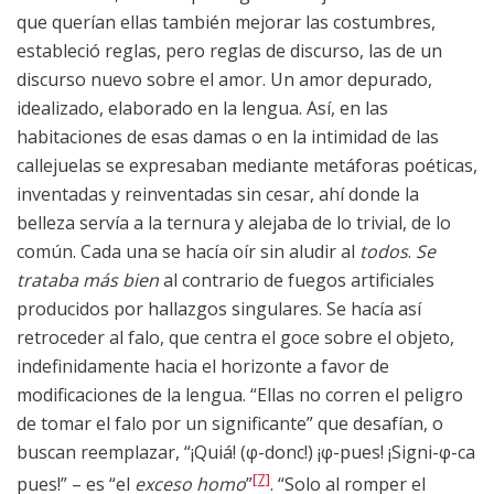
que querían ellas también mejorar las costumbres,
estableció reglas, pero reglas de discurso, las de un
discurso nuevo sobre el amor. Un amor depurado,
idealizado, elaborado en la lengua. Así, en las
habitaciones de esas damas o en la intimidad de las
callejuelas se expresaban mediante metáforas poéticas,
inventadas y reinventadas sin cesar, ahí donde la
belleza servía a la ternura y alejaba de lo trivial, de lo
común. Cada una se hacía oír sin aludir al
todos
.
Se
trataba más bien
al contrario de fuegos artificiales
producidos por hallazgos singulares. Se hacía así
retroceder al falo, que centra el goce sobre el objeto,
indefinidamente hacia el horizonte a favor de
modificaciones de la lengua. “Ellas no corren el peligro
de tomar el falo por un significante” que desafían, o
buscan reemplazar, “¡Quiá! (φ-donc!) ¡φ-pues! ¡Signi-φ-ca
[7]
pues!” – es “el
exceso homo
”
. “Solo al romper el