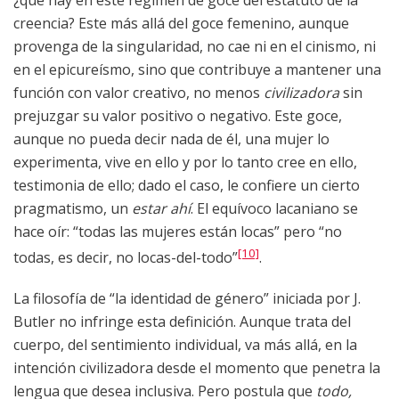
¿qué hay en este régimen de goce del estatuto de la
creencia? Este más allá del goce femenino, aunque
provenga de la singularidad, no cae ni en el cinismo, ni
en el epicureísmo, sino que contribuye a mantener una
función con valor creativo, no menos
civilizadora
sin
prejuzgar su valor positivo o negativo. Este goce,
aunque no pueda decir nada de él, una mujer lo
experimenta, vive en ello y por lo tanto cree en ello,
testimonia de ello; dado el caso, le confiere un cierto
pragmatismo, un
estar ahí
. El equívoco lacaniano se
hace oír: “todas las mujeres están locas” pero “no
[10]
todas, es decir, no locas-del-todo”
.
La filosofía de “la identidad de género” iniciada por J.
Butler no infringe esta definición. Aunque trata del
cuerpo, del sentimiento individual, va más allá, en la
intención civilizadora desde el momento que penetra la
lengua que desea inclusiva. Pero postula que
todo,